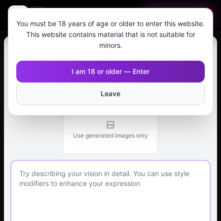
🇫🇷
MAGI AI
Commencer gratuitement
You must be 18 years of age or older to enter this website.
This website contains material that is not suitable for
minors.
Image vers vidéo sans censure
I am 18 or older — Enter
Start Image
Between Images
Reference Images
Leave
First Frame
!
Use generated images only