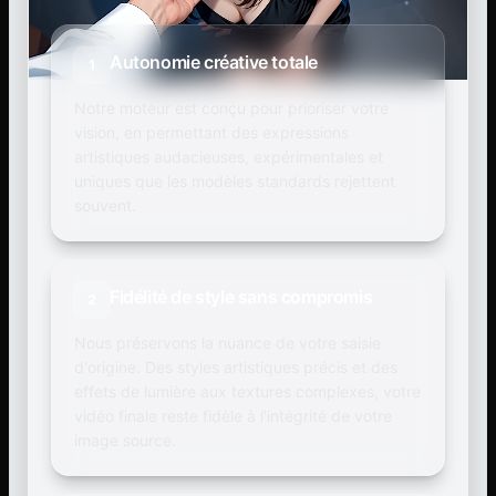
Autonomie créative totale
1
Notre moteur est conçu pour prioriser votre
vision, en permettant des expressions
artistiques audacieuses, expérimentales et
uniques que les modèles standards rejettent
souvent.
Fidélité de style sans compromis
2
Nous préservons la nuance de votre saisie
d'origine. Des styles artistiques précis et des
effets de lumière aux textures complexes, votre
vidéo finale reste fidèle à l'intégrité de votre
image source.