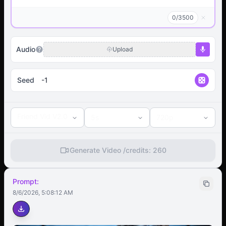
0
/
3500
Audio
Upload
Seed
Friend Vid V2.0
5
s
720p
Generate Video /
credits:
260
Prompt:
8/6/2026, 5:08:12 AM