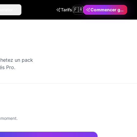
🇫🇷
erator
Tarifs
Commencer gratuitement
chetez un pack
és Pro.
t moment.