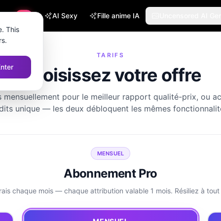
in IA
AI Sexy
Fille anime IA
Uncensored AI Gen
HOT
. This
rs.
TARIFS
Enter
Choisissez votre offre
mensuellement pour le meilleur rapport qualité-prix, ou a
dits unique — les deux débloquent les mêmes fonctionnalit
MENSUEL
Abonnement Pro
frais chaque mois — chaque attribution valable 1 mois. Résiliez à tou