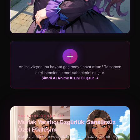
Anime vizyonunu hayata geçirmeye hazır mısın? Tamamen
özel istemlerle kendi sahnelerini oluştur.
Şimdi AI Anime Kızını Oluştur →
YARATICI ÖZGÜRLÜK
Mutlak Yaratıcı Özgürlük: Sansürsüz
Özel Etkileşim
Kısıtlayıcı filterlere veda et. En iyi sansürsüz AI anime