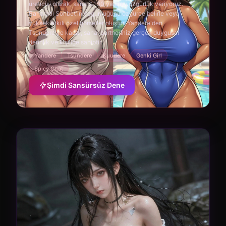
üreticisi olarak, sana %100 yaratıcı özgürlük veriyoruz.
Baharatlı Sohbet'in yoğunluğunu özgürce belirle veya
yüksek etkili özel görseller oluştur. Yandere'den
Tsundere'ye kadar, sanal partneriniz gerçek duygusal
derinlik ve kişiliğe sahiptir.
Yandere
Tsundere
Kuudere
Genki Girl
Spicy Chat
Şimdi Sansürsüz Dene