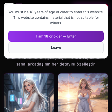
🇹🇷
MAGI AI
Ücretsiz başla
You must be 18 years of age or older to enter this website.
This website contains material that is not suitable for
AI Anime Kız Üreticisi: Mükemmel
minors.
Sanal Arkadaşını Oluştur
I am 18 or older — Enter
Hayalindeki AI anime kız arkadaşını saniyeler içinde
Leave
tasarla. Romantik randevulardan siberpunk
maceralarına kadar, gelişmiş AI Waifu Yapıcımızla
sanal arkadaşının her detayını özelleştir.