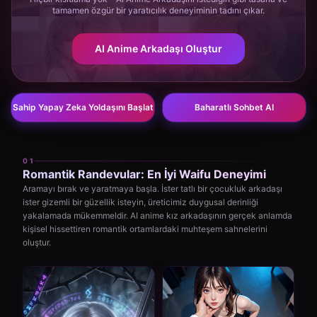
tamamen özgür bir yaratıcılık deneyiminin tadını çıkar.
AI Anime Arkadaşı Oluştur
Sahip Yapay Zeka Yoldaşını Başlat
Baharatlı Sohbet AI
01
Romantik Randevular: En İyi Waifu Deneyimi
Aramayı bırak ve yaratmaya başla. İster tatlı bir çocukluk arkadaşı
ister gizemli bir güzellik isteyin, üreticimiz duygusal derinliği
yakalamada mükemmeldir. AI anime kız arkadaşının gerçek anlamda
kişisel hissettiren romantik ortamlardaki muhteşem sahnelerini
oluştur.