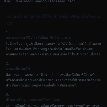
นำผู้ชมเข้าสู่ใจกลางเหตุการณ์ได้ด้วยคลิกไม่กี่ครั้ง
ความคิดสร้างสรรค์ไร้ขีดจำกัดด้วยฟีเจอร์หลักของ
เรา
คลังเทมเพลต POV ระดับมืออาชีพจำนวนมาก
ไม่ต้องเริ่มจากศูนย์ เลือกจากเทมเพลต POV ที่ออกแบบไว้แล้วหลาย
ร้อยแบบ ตั้งแต่เกม กีฬา vlog ประจำวัน ไปจนถึงเรื่องเล่าแบบ
ภาพยนตร์ เลือกเทมเพลตที่เหมาะกับสไตล์แล้วให้ AI ทำส่วนที่เหลือ
ฉากคงที่พร้อมใช้
ต้องการฉากเฉพาะ? เรามี "ฉากล็อก" เช่นห้องนักบิน ที่นั่งคนขับ
หรือดำน้ำลึก ฉากเหล่านี้มีแสงและตรรกะฟิสิกส์ที่ปรับแต่งแล้ว เพื่อ
ประสบการณ์มุมมองบุคคลที่หนึ่งที่น่าเชื่อถือทุกครั้ง
ปรับแต่งเต็มรูปแบบและแก้ไขเล็กน้อย
อยากเปลี่ยนมือ สภาพแวดล้อม หรือเวลาของวัน? ตัวแก้ไขของเรา