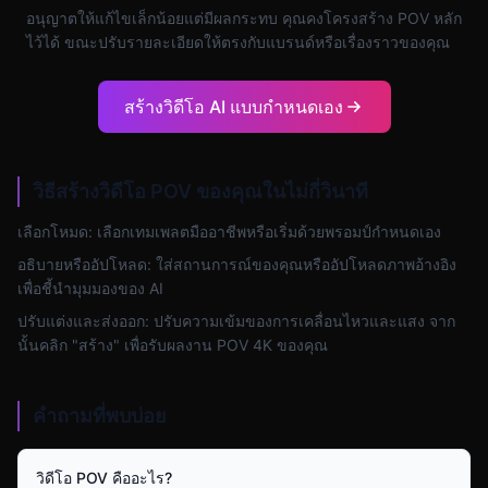
อนุญาตให้แก้ไขเล็กน้อยแต่มีผลกระทบ คุณคงโครงสร้าง POV หลัก
ไว้ได้ ขณะปรับรายละเอียดให้ตรงกับแบรนด์หรือเรื่องราวของคุณ
สร้างวิดีโอ AI แบบกำหนดเอง
วิธีสร้างวิดีโอ POV ของคุณในไม่กี่วินาที
เลือกโหมด: เลือกเทมเพลตมืออาชีพหรือเริ่มด้วยพรอมป์กำหนดเอง
อธิบายหรืออัปโหลด: ใส่สถานการณ์ของคุณหรืออัปโหลดภาพอ้างอิง
เพื่อชี้นำมุมมองของ AI
ปรับแต่งและส่งออก: ปรับความเข้มของการเคลื่อนไหวและแสง จาก
นั้นคลิก "สร้าง" เพื่อรับผลงาน POV 4K ของคุณ
คำถามที่พบบ่อย
วิดีโอ POV คืออะไร?