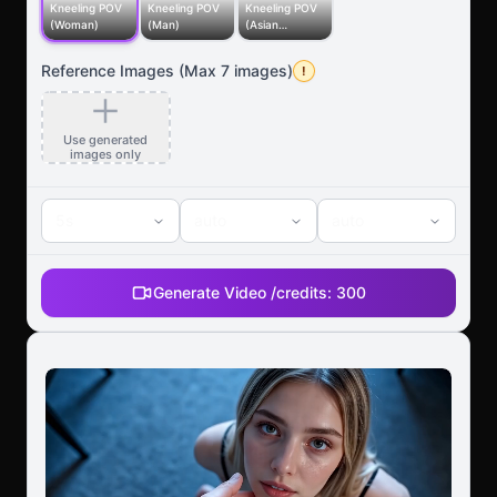
Kneeling POV
Kneeling POV
Kneeling POV
(Woman)
(Man)
(Asian
Woman)
Reference Images
(Max
7
images)
!
Use generated
images only
5
s
auto
auto
Generate Video /
credits:
300